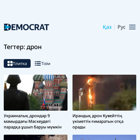
Қаз
Рус
Тегтер: дрон
Плитка
Тізім
Украиналық дрондар 9
Ирандық дрон Кувейттің
мамырдағы Мәскеудегі
үкіметтік ғимаратын отқа
парадқа ұшып баруы мүмкін
орады