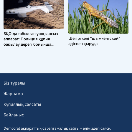
БҚО-да табылған ұшқышсыз
Шегірткені "шымкентский"
аппарат: Полиция құпия
әдіспен қыруда
бақылау дерегі бойынша
тергеу жүргізіп жатыр
Біз туралы
Жарнама
Құпиялық саясаты
Байланыс
Democrat ақпараттық-сараптамалық сайты – еліміздегі саяси,