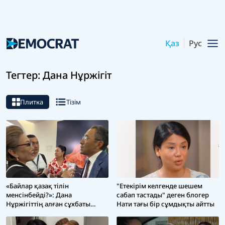
Қаз
Рус
Тегтер: Дана Нұржігіт
Плитка
Тізім
«Байлар қазақ тілін
"Етекірім келгенде шешем
менсінбейді?»: Дана
сабап тастады" деген блогер
Нұржігіттің алған сұхбаты
Нати тағы бір сұмдықты айтты
сынның астында қалды