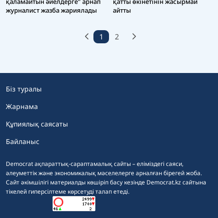
қаламайтын әйелдерге" арнап
қатты өкінетінін жасырмай
журналист жазба жариялады
айтты
1
2
Біз туралы
Жарнама
Құпиялық саясаты
Байланыс
Democrat ақпараттық-сараптамалық сайты – еліміздегі саяси,
әлеуметтік және экономикалық мәселелерге арналған бірегей жоба.
Сайт әкімшілігі материалды көшіріп басу кезінде Democrat.kz сайтына
тікелей гиперсілтеме көрсетуді талап етеді.