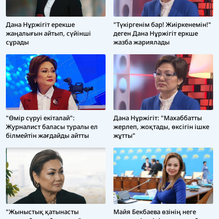
Дана Нұржігіт ерекше
"Түкіргенім бар! Жиіркенемін!"
жаңалығын айтып, сүйінші
деген Дана Нұржігіт еркше
сұрады
жазба жариялады
"Өмір сүруі екіталай":
Дана Нұржігіт: "Махаббатты
Журналист баласы туралы ел
жерлеп, жоқтады, өксігін ішке
білмейтін жағдайды айтты
жұтты"
"Жыныстық қатынасты
Майя Бекбаева өзінің неге