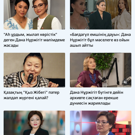
"Аһ ұрдым, жылап көрістік"
«Бағдагүл емшінің дауы»: Дана
деген Дана Нұржігіт мәлімдеме
Нұржігіт бұл мәселеге өз ойын
жасады
ашып айтты
Дана Нұржігіт бүгінге дейін
Қазақтың "Қыз Жібегі" пәтер
архивте сақтаған ерекше
жалдап жүргені қалай?
дүниесін жариялады