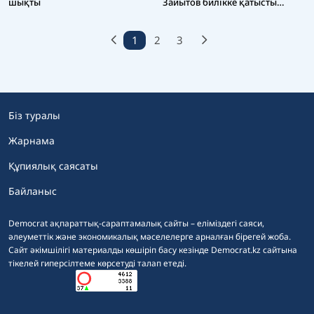
шықты
Зайытов билікке қатысты
пікірін білдірді
1
2
3
Біз туралы
Жарнама
Құпиялық саясаты
Байланыс
Democrat ақпараттық-сараптамалық сайты – еліміздегі саяси,
әлеуметтік және экономикалық мәселелерге арналған бірегей жоба.
Сайт әкімшілігі материалды көшіріп басу кезінде Democrat.kz сайтына
тікелей гиперсілтеме көрсетуді талап етеді.