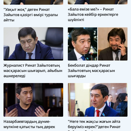
«Бала емізе ме?» – Ринат
"Уақыт жоқ" деген Ринат
Зайытов кейбір еркектерге
Зайытов қазіргі өмірі туралы
шүйлікті
айтты
Бекболат діндар Ринат
Журналист Ринат Зайытовтың
Зайытовтың масқарасын
масқарасын шығарып, айыбын
шығарды
әшкереледі
Назарбаевтардың дүние-
"Неге тек жақсы жағын айта
мүлкіне қатысты тың дерек
беруіміз керек?"деген Ринат