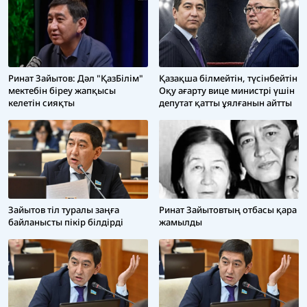
Ринат Зайытов: Дәл "ҚазБілім"
Қазақша білмейтін, түсінбейтін
мектебін біреу жапқысы
Оқу ағарту вице министрі үшін
келетін сияқты
депутат қатты ұялғанын айтты
Зайытов тіл туралы заңға
Ринат Зайытовтың отбасы қара
байланысты пікір білдірді
жамылды