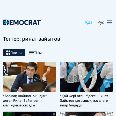
Қаз
Рус
Тегтер: ринат зайытов
Плитка
Тізім
"Бармақ шайнап, өкіндім"
"Қай жері оғаш?"деген Ринат
деген Ринат Зайытов
Зайытов қоғамдық мәселеге
мәлімдеме жасады
пікір білдірді