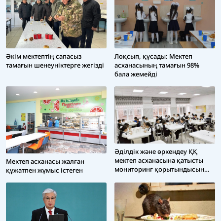
Әкім мектептің сапасыз
Лоқсып, құсады: Мектеп
тамағын шенеуніктерге жегізді
асханасының тамағын 98%
бала жемейді
Әділдік және өркендеу ҚҚ
мектеп асханасына қатысты
Мектеп асханасы жалған
мониторинг қорытындысын
құжатпен жұмыс істеген
жариялады