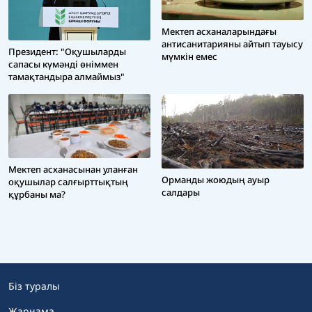
Мектеп асханаларындағы
антисанитарияны айтып тауысу
Президент: "Оқушыларды
мүмкін емес
сапасы күмәнді өніммен
тамақтандыра алмаймыз"
Мектеп асханасынан уланған
Орманды жоюдың ауыр
оқушылар салғырттықтың
салдары
құрбаны ма?
Біз туралы
Жарнама