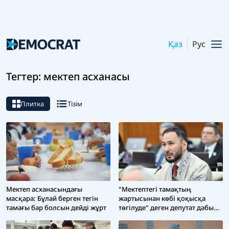
Қаз
Рус
Тегтер: мектеп асханасы
Плитка
Тізім
Мектеп асханасындағы
"Мектептегі тамақтың
масқара: Бұлай берген тегін
жартысынан көбі қоқысқа
тамағы бар болсын дейді жұрт
төгілуде" деген депутат дабыл
қақты