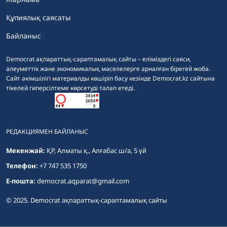
Құпиялық саясаты
Байланыс
Democrat ақпараттық-сараптамалық сайты – еліміздегі саяси,
әлеуметтік және экономикалық мәселелерге арналған бірегей жоба.
Сайт әкімшілігі материалды көшіріп басу кезінде Democrat.kz сайтына
тікелей гиперсілтеме көрсетуді талап етеді.
РЕДАКЦИЯМЕН БАЙЛАНЫС
Мекенжай:
ҚР, Алматы қ., Алғабас ш/а, 5 үй
Телефон:
+7 747 535 1750
E-пошта:
democrat.aqparat@gmail.com
© 2025. Democrat ақпараттық-сараптамалық сайты