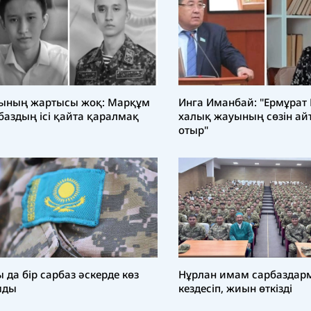
ының жартысы жоқ: Марқұм
Инга Иманбай: "Ермұрат 
баздың ісі қайта қаралмақ
халық жауының сөзін ай
отыр"
ы да бір сарбаз әскерде көз
Нұрлан имам сарбаздар
мды
кездесіп, жиын өткізді