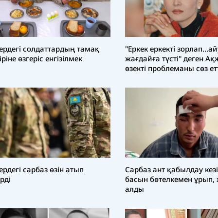
ердегі солдаттардың тамақ
"Еркек еркекті зорлап...а
іріне өзгеріс енгізілмек
жағдайға түсті" деген Ақ
өзекті проблеманы сөз ет
ердегі сарбаз өзін атып
Сарбаз ант қабылдау кезі
ірді
басын бөтелкемен ұрып,
алды