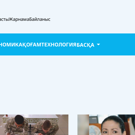
асты
Жарнама
Байланыс
НОМИКА
ҚОҒАМ
ТЕХНОЛОГИЯ
БАСҚА