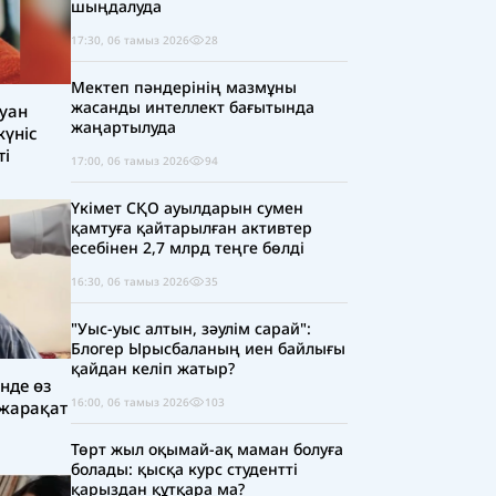
шыңдалуда
17:30, 06 тамыз 2026
28
Мектеп пәндерінің мазмұны
жасанды интеллект бағытында
йуан
жаңартылуда
жүніс
ті
17:00, 06 тамыз 2026
94
Үкімет СҚО ауылдарын сумен
қамтуға қайтарылған активтер
есебінен 2,7 млрд теңге бөлді
16:30, 06 тамыз 2026
35
"Уыс-уыс алтын, зәулім сарай":
Блогер Ырысбаланың иен байлығы
қайдан келіп жатыр?
нде өз
16:00, 06 тамыз 2026
103
 жарақат
Төрт жыл оқымай-ақ маман болуға
болады: қысқа курс студентті
қарыздан құтқара ма?