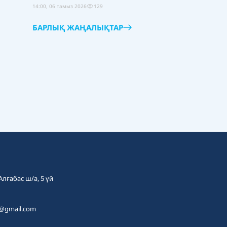
14:00, 06 тамыз 2026
129
БАРЛЫҚ ЖАҢАЛЫҚТАР
 Алғабас ш/а, 5 үй
t@gmail.com