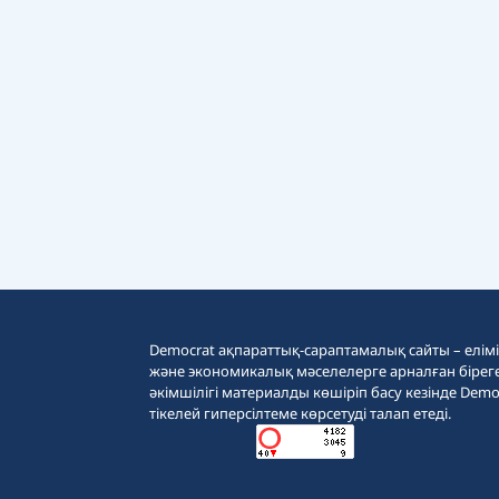
Democrat ақпараттық-сараптамалық сайты – еліміз
және экономикалық мәселелерге арналған бірег
әкімшілігі материалды көшіріп басу кезінде Demo
тікелей гиперсілтеме көрсетуді талап етеді.