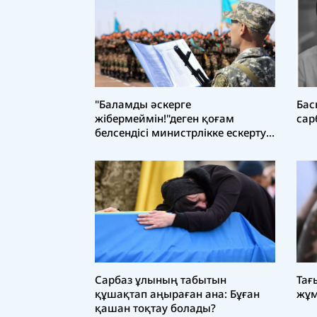
"Баламды әскерге
Бас
жібермеймін!"деген қоғам
сар
белсендісі министрлікке ескерту
жасады
Тағ
Сарбаз ұлының табытын
жұ
құшақтап аңыраған ана: Бұған
қашан тоқтау болады?