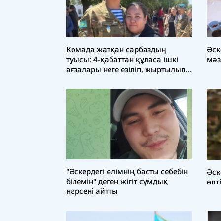
Әск
Комада жатқан сарбаздың
мәз
туысы: 4-қабаттан құласа ішкі
ағзалары неге езіліп, жыртылып
кеткен?
"Әскердегі өлімнің басты себебін
Әск
білемін" деген жігіт сұмдық
өлт
нәрсені айтты