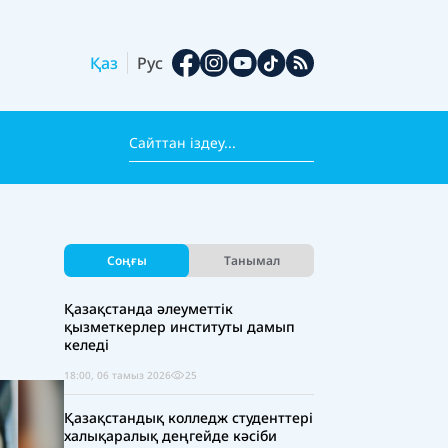
Қаз
Рус
Соңғы
Танымал
Қазақстанда әлеуметтік
қызметкерлер институты дамып
келеді
18:00, 06 тамыз 2026
25
Қазақстандық колледж студенттері
халықаралық деңгейде кәсіби