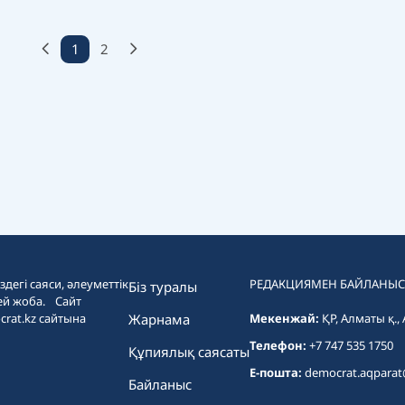
1
2
дегі саяси, әлеуметтік
РЕДАКЦИЯМЕН БАЙЛАНЫС
Біз туралы
ей жоба. Сайт
crat.kz сайтына
Жарнама
Мекенжай:
ҚР, Алматы қ.,
Телефон:
+7 747 535 1750
Құпиялық саясаты
E-пошта:
democrat.aqpara
Байланыс