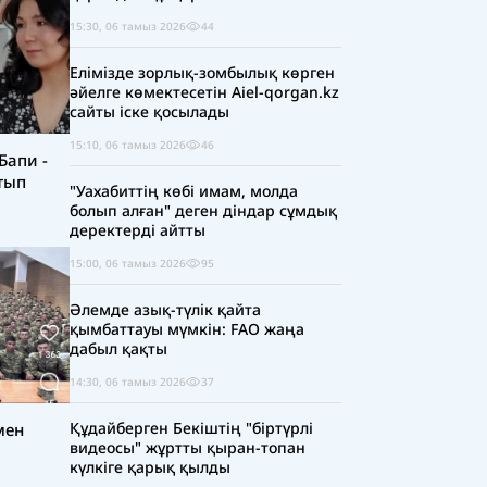
15:30, 06 тамыз 2026
44
Елімізде зорлық-зомбылық көрген
әйелге көмектесетін Aiel-qorgan.kz
сайты іске қосылады
15:10, 06 тамыз 2026
46
Бапи -
тып
"Уахабиттің көбі имам, молда
болып алған" деген діндар сұмдық
деректерді айтты
15:00, 06 тамыз 2026
95
Әлемде азық-түлік қайта
қымбаттауы мүмкін: FAO жаңа
дабыл қақты
14:30, 06 тамыз 2026
37
Құдайберген Бекіштің "біртүрлі
мен
видеосы" жұртты қыран-топан
күлкіге қарық қылды