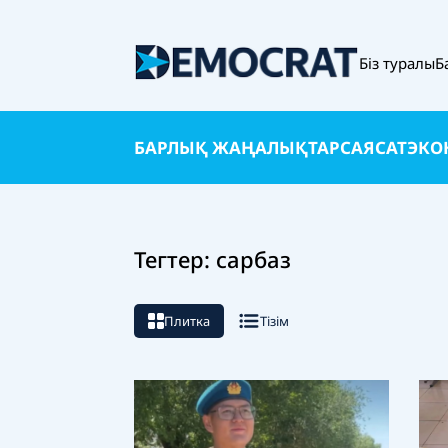
Біз туралы
Б
БАРЛЫҚ ЖАҢАЛЫҚТАР
САЯСАТ
ЭКО
Тегтер: сарбаз
Плитка
Тізім