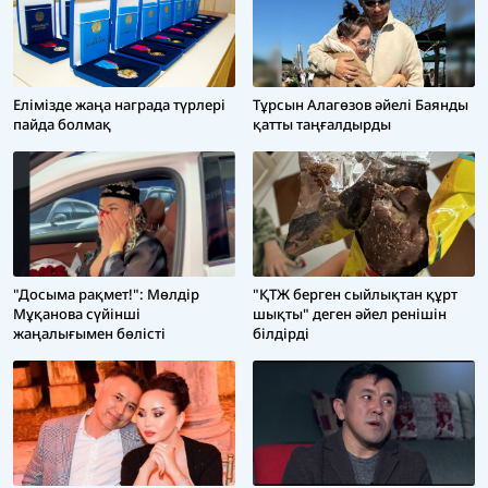
Елімізде жаңа награда түрлері
Тұрсын Алагөзов әйелі Баянды
пайда болмақ
қатты таңғалдырды
"ҚТЖ берген сыйлықтан құрт
"Досыма рақмет!": Мөлдір
шықты" деген әйел ренішін
Мұқанова сүйінші
білдірді
жаңалығымен бөлісті