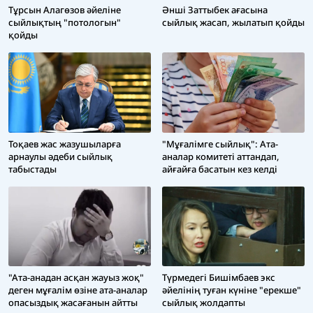
Әнші Заттыбек ағасына
Тұрсын Алагөзов әйеліне
сыйлық жасап, жылатып қойды
сыйлықтың "потологын"
қойды
Тоқаев жас жазушыларға
"Мұғалімге сыйлық": Ата-
арнаулы әдеби сыйлық
аналар комитеті аттандап,
табыстады
айғайға басатын кез келді
"Ата-анадан асқан жауыз жоқ"
Түрмедегі Бишімбаев экс
деген мұғалім өзіне ата-аналар
әйелінің туған күніне "ерекше"
опасыздық жасағанын айтты
сыйлық жолдапты