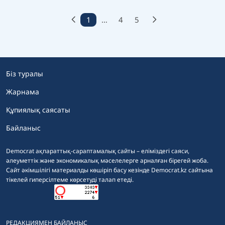
1
…
4
5
Біз туралы
Жарнама
Құпиялық саясаты
Байланыс
Democrat ақпараттық-сараптамалық сайты – еліміздегі саяси,
әлеуметтік және экономикалық мәселелерге арналған бірегей жоба.
Сайт әкімшілігі материалды көшіріп басу кезінде Democrat.kz сайтына
тікелей гиперсілтеме көрсетуді талап етеді.
РЕДАКЦИЯМЕН БАЙЛАНЫС