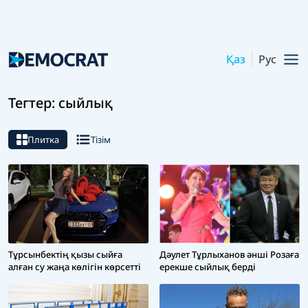
Қаз
Рус
Тегтер: сыйлық
Плитка
Тізім
Тұрсынбектің қызы сыйға
Дәулет Тұрлыханов әнші Розаға
алған су жаңа көлігін көрсетті
ерекше сыйлық берді